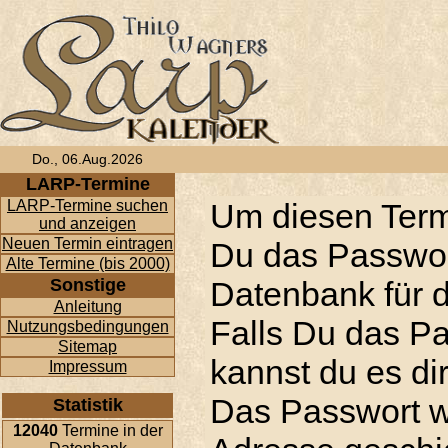
Do., 06.Aug.2026
LARP-Termine
LARP-Termine suchen
Um diesen Term
und anzeigen
Neuen Termin eintragen
Du das Passwor
Alte Termine (bis 2000)
Sonstige
Datenbank für d
Anleitung
Falls Du das P
Nutzungsbedingungen
Sitemap
kannst du es di
Impressum
Das Passwort w
Statistik
12040
Termine in der