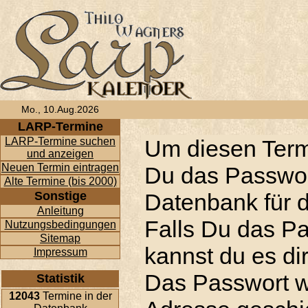
Mo., 10.Aug.2026
LARP-Termine
LARP-Termine suchen
Um diesen Term
und anzeigen
Neuen Termin eintragen
Du das Passwor
Alte Termine (bis 2000)
Sonstige
Datenbank für d
Anleitung
Falls Du das P
Nutzungsbedingungen
Sitemap
kannst du es di
Impressum
Das Passwort w
Statistik
12043
Termine in der