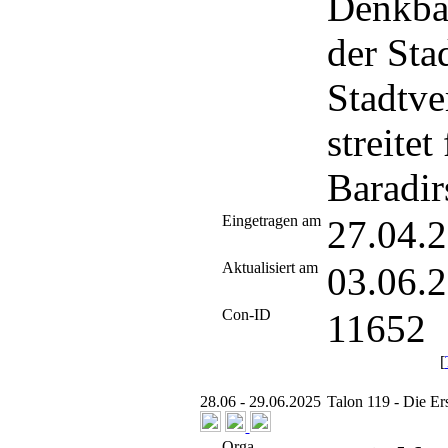
Denkbar
der Sta
Stadtve
streite
Baradir
Eingetragen am
27.04.
Aktualisiert am
03.06.
Con-ID
11652
[
28.06 - 29.06.2025
Talon 119 - Die Er
Orga