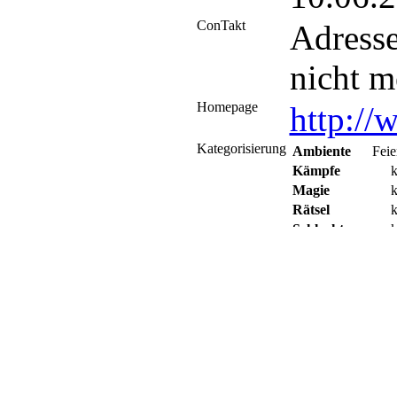
ConTakt
Adress
nicht m
Homepage
http://
Kategorisierung
Ambiente
Feie
Kämpfe
k
Magie
k
Rätsel
k
Schlachten
k
Beschreibung
Der Lar
himmlis
Liverol
Spielfre