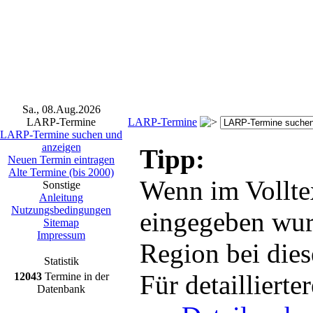
Sa., 08.Aug.2026
LARP-Termine
LARP-Termine
LARP-Termine suchen und
anzeigen
Tipp:
Neuen Termin eintragen
Alte Termine (bis 2000)
Wenn im Vollte
Sonstige
Anleitung
Nutzungsbedingungen
eingegeben wur
Sitemap
Impressum
Region bei dies
Statistik
Für detailliert
12043
Termine in der
Datenbank