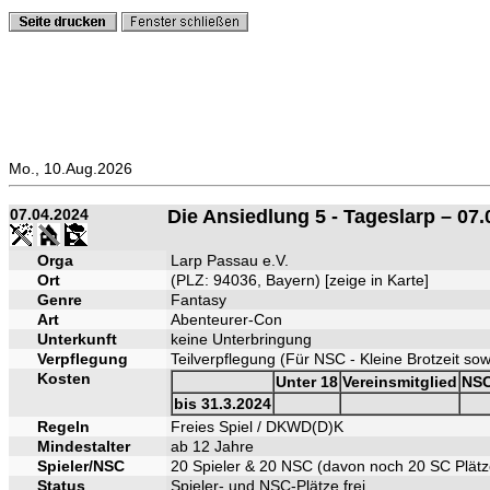
Mo., 10.Aug.2026
07.04.2024
Die Ansiedlung 5 - Tageslarp – 07.
Orga
Larp Passau e.V.
Ort
(PLZ: 94036, Bayern) [
zeige in Karte
]
Genre
Fantasy
Art
Abenteurer-Con
Unterkunft
keine Unterbringung
Verpflegung
Teilverpflegung (Für NSC - Kleine Brotzeit so
Kosten
Unter 18
Vereinsmitglied
NS
bis 31.3.2024
Regeln
Freies Spiel / DKWD(D)K
Mindestalter
ab 12 Jahre
Spieler/NSC
20 Spieler & 20 NSC (davon noch 20 SC Plätz
Status
Spieler- und NSC-Plätze frei