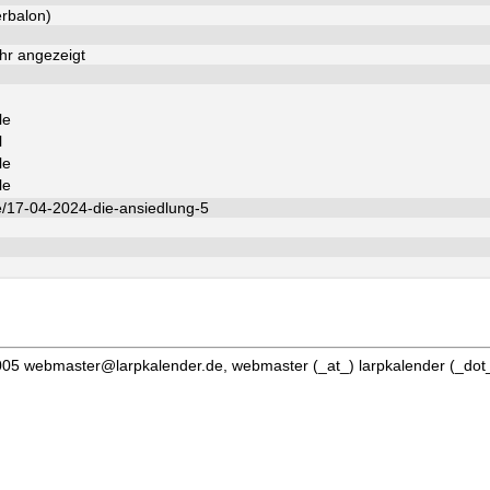
rbalon)
hr angezeigt
le
l
le
le
e/17-04-2024-die-ansiedlung-5
05 webmaster@larpkalender.de, webmaster (_at_) larpkalender (_dot