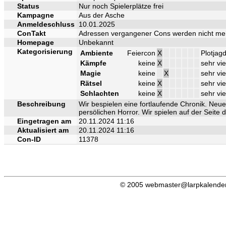
Status
Nur noch Spielerplätze frei
Kampagne
Aus der Asche
Anmeldeschluss
10.01.2025
ConTakt
Adressen vergangener Cons werden nicht me
Homepage
Unbekannt
Kategorisierung
Ambiente
Feiercon
X
Plotjag
Kämpfe
keine
X
sehr vie
Magie
keine
X
sehr vie
Rätsel
keine
X
sehr vie
Schlachten
keine
X
sehr vie
Beschreibung
Wir bespielen eine fortlaufende Chronik. Neuei
persölichen Horror. Wir spielen auf der Seite 
Eingetragen am
20.11.2024 11:16
Aktualisiert am
20.11.2024 11:16
Con-ID
11378
© 2005 webmaster@larpkalender.