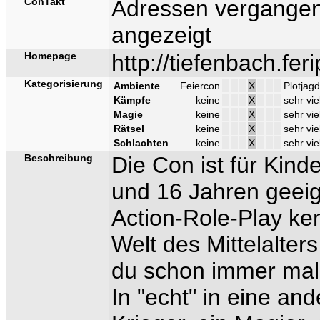
ConTakt
Adressen vergangen
angezeigt
Homepage
http://tiefenbach.fer
Kategorisierung
Ambiente
Feiercon
X
Plotjagd
Kämpfe
keine
X
sehr vie
Magie
keine
X
sehr vie
Rätsel
keine
X
sehr vie
Schlachten
keine
X
sehr vie
Beschreibung
Die Con ist für Kin
und 16 Jahren geeig
Action-Role-Play ke
Welt des Mittelalter
du schon immer mal 
In "echt" in eine an