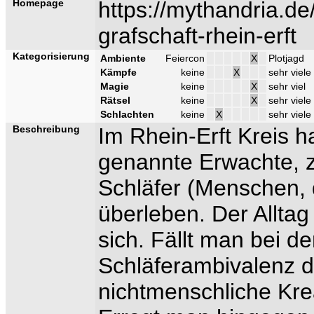
Homepage
https://mythandria.d
grafschaft-rhein-erft
Kategorisierung
Ambiente
Feiercon
X
Plotjagd
Kämpfe
keine
X
sehr viele
Magie
keine
X
sehr viel
Rätsel
keine
X
sehr viele
Schlachten
keine
X
sehr viele
Beschreibung
Im Rhein-Erft Kreis h
genannte Erwachte, z
Schläfer (Menschen, 
überleben. Der Alltag
sich. Fällt man bei de
Schläferambivalenz d
nichtmenschliche Krea