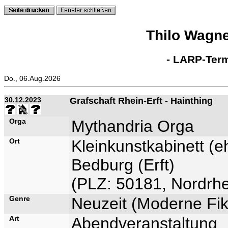
Thilo Wagn
- LARP-Term
Do., 06.Aug.2026
30.12.2023
Grafschaft Rhein-Erft - Hainthing
Orga
Mythandria Orga
Ort
Kleinkunstkabinett (
Bedburg (Erft)
(PLZ: 50181, Nordrhe
Genre
Neuzeit (Moderne Fik
Art
Abendveranstaltung