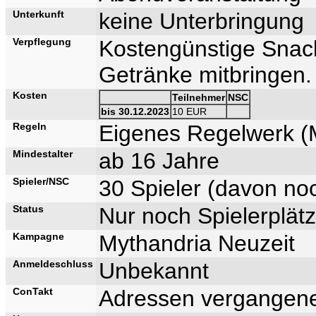
Unterkunft
keine Unterbringung
Verpflegung
Kostengünstige Snac
Getränke mitbringen.
Kosten
Teilnehmer
NSC
bis 30.12.2023
10 EUR
Regeln
Eigenes Regelwerk (
Mindestalter
ab 16 Jahre
Spieler/NSC
30 Spieler (davon no
Status
Nur noch Spielerplätz
Kampagne
Mythandria Neuzeit
Anmeldeschluss
Unbekannt
ConTakt
Adressen vergangene