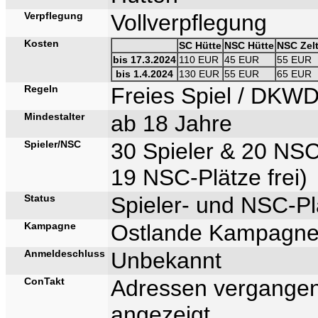
Verpflegung
Vollverpflegung
Kosten
SC Hütte
NSC Hütte
NSC Zel
bis 17.3.2024
110 EUR
45 EUR
55 EUR
bis 1.4.2024
130 EUR
55 EUR
65 EUR
Regeln
Freies Spiel / DKW
Mindestalter
ab 18 Jahre
Spieler/NSC
30 Spieler & 20 NS
19 NSC-Plätze frei)
Status
Spieler- und NSC-Plä
Kampagne
Ostlande Kampagn
Anmeldeschluss
Unbekannt
ConTakt
Adressen vergangen
angezeigt