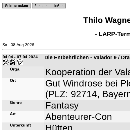
Thilo Wagn
- LARP-Term
Sa., 08.Aug.2026
04.04 - 07.04.2024
Die Entbehrlichen - Valador 9 / Dra
Orga
Kooperation der Val
Ort
Gut Windrose bei Pl
(PLZ: 92714, Bayern
Genre
Fantasy
Art
Abenteurer-Con
Unterkunft
Hütten