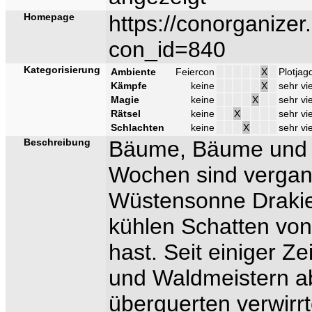
Homepage
https://conorganizer
con_id=840
Kategorisierung
Ambiente
Feiercon
X
Plotjag
Kämpfe
keine
X
sehr vi
Magie
keine
X
sehr vie
Rätsel
keine
X
sehr vi
Schlachten
keine
X
sehr vi
Beschreibung
Bäume, Bäume und 
Wochen sind vergan
Wüstensonne Drakie
kühlen Schatten vo
hast. Seit einiger Ze
und Waldmeistern a
überquerten verwirr